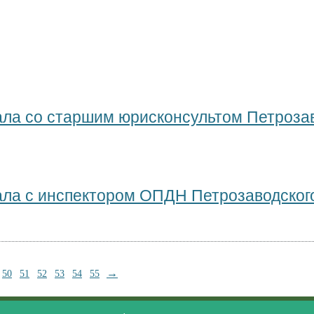
ала со старшим юрисконсультом Петроза
ала с инспектором ОПДН Петрозаводског
→
50
51
52
53
54
55