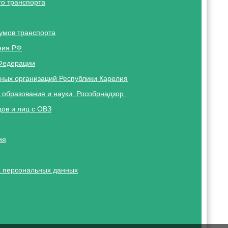
о транспорта
умов транспорта
ния РФ
Федерации
ных организаций Республики Карелия
 образования и науки. Рособрнадзор
ов и лиц с ОВЗ
ия
 персональных данных