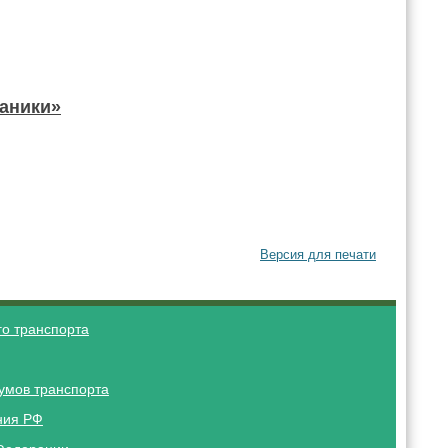
аники»
Версия для печати
о транспорта
умов транспорта
ния РФ