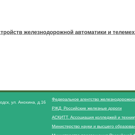
стройств железнодорожной автоматики и телемех
Федеральное агентство железнодорожног
одск, ул. Анохина, д.16
РЖД. Российские железные дороги
АСКИТТ. Ассоциация колледжей и техник
Министерство науки и высшего образова