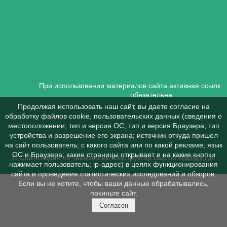
При использовании материалов сайта активная ссылка 
обязательна.
Продолжая использовать наш сайт, вы даете согласие на
обработку файлов cookie, пользовательских данных (сведения о
местоположении; тип и версия ОС; тип и версия Браузера; тип
устройства и разрешение его экрана; источник откуда пришел
на сайт пользователь; с какого сайта или по какой рекламе; язык
ОС и Браузера; какие страницы открывает и на какие кнопки
© Сайт создан по технологии конструктор сайтов «
Nubex.ru
»
нажимает пользователь; ip-адрес) в целях функционирования
сайта и проведения статистических исследований и обзоров.
Если вы не хотите, чтобы ваши данные обрабатывались,
покиньте сайт.
Согласен