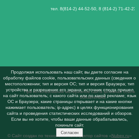
тел. 8(814-2) 44-52-50, 8 (814-2) 71-42-23
Продолжая использовать наш сайт, вы даете согласие на
обработку файлов cookie, пользовательских данных (сведения о
местоположении; тип и версия ОС; тип и версия Браузера; тип
устройства и разрешение его экрана; источник откуда пришел
При использовании материалов сайта активная ссылка 
на сайт пользователь; с какого сайта или по какой рекламе; язык
обязательна.
ОС и Браузера; какие страницы открывает и на какие кнопки
нажимает пользователь; ip-адрес) в целях функционирования
сайта и проведения статистических исследований и обзоров.
Если вы не хотите, чтобы ваши данные обрабатывались,
покиньте сайт.
Согласен
© Сайт создан по технологии конструктор сайтов «
Nubex.ru
»