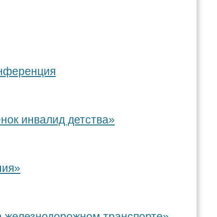
онференция
нок инвалид детства»
ния»
на железнодорожном транспорте»