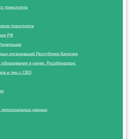
о транспорта
умов транспорта
ния РФ
Федерации
ных организаций Республики Карелия
 образования и науки. Рособрнадзор
ов и лиц с ОВЗ
ия
 персональных данных