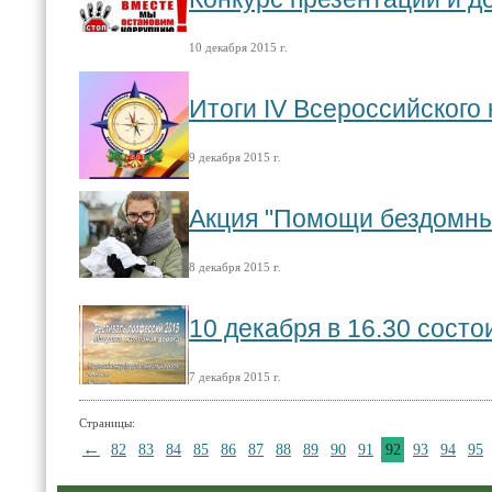
10 декабря 2015 г.
Итоги IV Всероссийского
9 декабря 2015 г.
Акция "Помощи бездомн
8 декабря 2015 г.
10 декабря в 16.30 сост
7 декабря 2015 г.
Страницы:
←
82
83
84
85
86
87
88
89
90
91
92
93
94
95