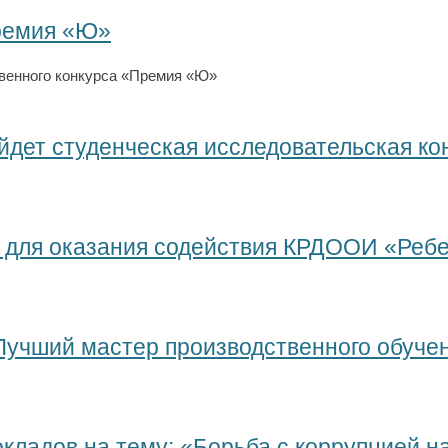
ремия «Ю»
венного конкурса «Премия «Ю»
ойдет студенческая исследовательская к
я для оказания содействия КРДООИ «Ребе
Лучший мастер производственного обуче
окладов на тему: «Борьба с коррупцией 