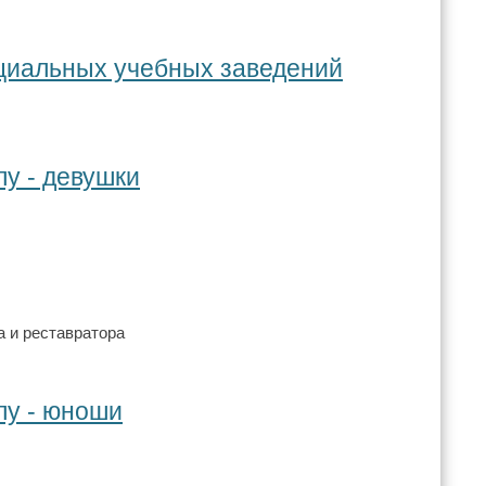
ециальных учебных заведений
лу - девушки
а и реставратора
лу - юноши