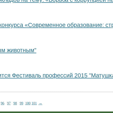
 конкурса «Современное образование: ст
ым животным"
оится Фестиваль профессий 2015 "Матушк
→
96
97
98
99
100
101