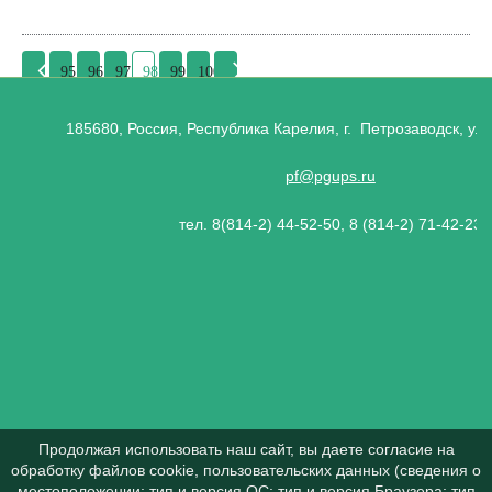
95
96
97
98
99
100
185680, Россия, Республика Карелия, г. Петрозаводск, ул.
pf@pgups.ru
тел. 8(814-2) 44-52-50, 8 (814-2) 71-42-23
Продолжая использовать наш сайт, вы даете согласие на
обработку файлов cookie, пользовательских данных (сведения о
местоположении; тип и версия ОС; тип и версия Браузера; тип