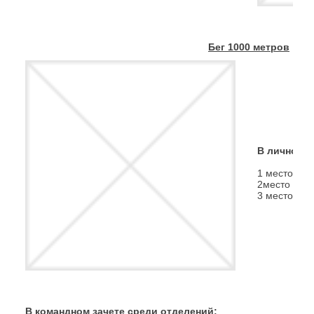
Бег 1000 метров
В личном з
1 место
Кр
2место
Гор
3 место
Гор
В командном зачете среди отделений: