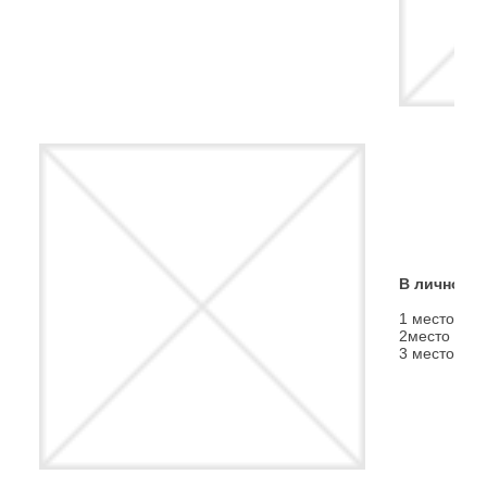
В личном з
1 место
Маз
2место
На
3 место
Сер