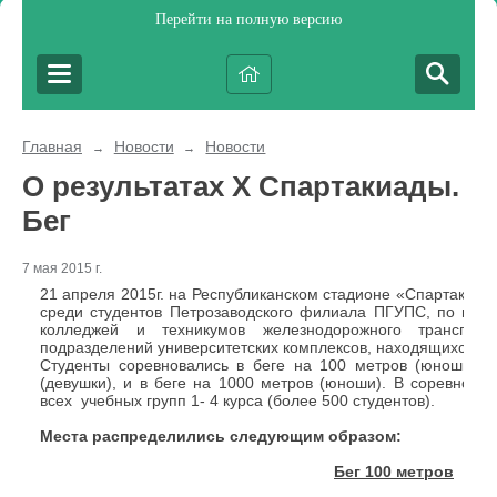
Перейти на полную версию
Главная
Новости
Новости
→
→
О результатах X Спартакиады.
Бег
7 мая 2015 г.
21 апреля 2015г. на Республиканском стадионе «Спартак» п
среди студентов Петрозаводского филиала ПГУПС, по про
колледжей и техникумов железнодорожного транспор
подразделений университетских комплексов, находящихся в 
Студенты соревновались в беге на 100 метров (юноши и 
(девушки), и в беге на 1000 метров (юноши). В соревнова
всех учебных групп 1- 4 курса (более 500 студентов).
Места распределились следующим образом:
Бег 100 метров