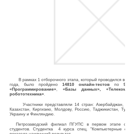
В рамках 1 отборочного этапа, который проводился в пери
года, было пройдено
14810 онлайн-тестов
по
9 к
«Программирование»
,
«Базы данных», «Телеком
робототехника»
.
Участники представляли 14 стран: Азербайджан, Арме
Казахстан, Киргизию, Молдову, Россию, Таджикистан, Туркм
Украину и Финляндию.
Петрозаводский филиал ПГУПС в первом этапе сорев
студентов. Студентка 4 курса спец. "Компьютерные сети
показала наилучший результат.