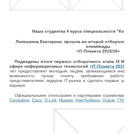
Наша студентка 4 курса специальности "Комп
Лепешкина Екатерина прошла во второй отборочный 
олимпиады
«IT-Планета 2015/16»
Подведены итоги первого отборочного этапа IX Меж
сфере информационных технологий
«IT-Планета 2015/16
лет предоставляет молодым людям, увлекающимся информ
возможность лучше понять требования работодате
представителями лидеров IT-рынка и сделать первые шаги 
карьере.
Официальными спонсорами и партнерами соревнований 
Consulting
,
Cisco
,
D-Link
,
Huawei
,
InterSystems
,
Oracle
,
ГНУ/Ли