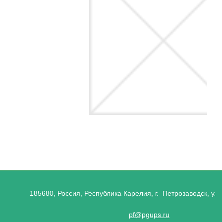
185680, Россия, Республика Карелия, г. Петрозаводск, ул.
pf@pgups.ru