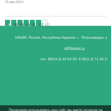
25 мая 2010 г.
108
109
110
111
112
113
185680, Россия, Республика Карелия, г. Петрозаводск, ул.
pf@pgups.ru
тел. 8(814-2) 44-52-50, 8 (814-2) 71-42-23
Продолжая использовать наш сайт, вы даете согласие на