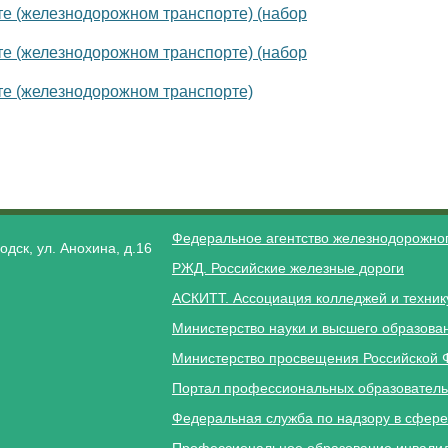
те (железнодорожном транспорте) (набор
те (железнодорожном транспорте) (набор
рте (железнодорожном транспорте)
Федеральное агентство железнодорожног
одск, ул. Анохина, д.16
РЖД. Российские железные дороги
АСКИТТ. Ассоциация колледжей и техник
Министерство науки и высшего образова
Министерство просвещения Российской 
Портал профессиональных образователь
Федеральная служба по надзору в сфере
Профессиональное образование инвалид