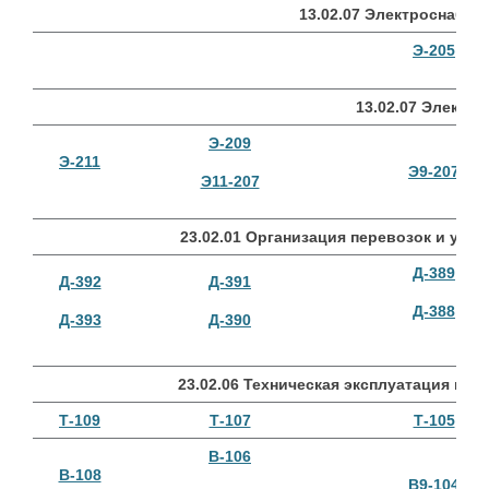
13.02.07 Электроснабже
Э-205
13.02.07 Электр
Э-209
Э-211
Э9-207
Э11-207
23.02.01 Организация перевозок и упра
Д-389
Д-392
Д-391
Д-388
Д-393
Д-390
23.02.06 Техническая эксплуатация по
Т-109
Т-107
Т-105
В-106
В-108
В9-104