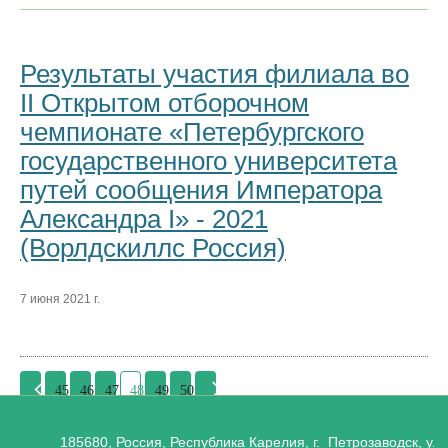
Результаты участия филиала во
II Открытом отборочном
чемпионате «Петербургского
государственного университета
путей сообщения Императора
Александра I» - 2021
(Ворлдскиллс Россия)
7 июня 2021 г.
45
46
47
48
49
50
185680, Россия, Республика Карелия, г. Петрозаводск, ул.