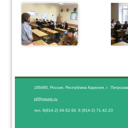
185680, Россия, Республика Карелия, г. Петрозав
pf@pgups.ru
тел. 8(814-2) 44-52-50, 8 (814-2) 71-42-23