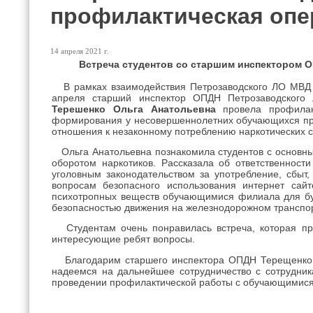
профилактическая опе
14 апреля 2021 г.
Встреча студентов со старшим инспектором 
В рамках взаимодействия Петрозаводского ЛО МВД 
апреля старший инспектор ОПДН Петрозаводского 
Терешенко Ольга Анатольевна
провела профилак
формирования у несовершеннолетних обучающихся пра
отношения к незаконному потреблению наркотических с
Ольга Анатольевна познакомила студентов с основны
оборотом наркотиков. Рассказала об ответственност
уголовным законодательством за употребление, сбыт
вопросам безопасного использования интернет сайт
психотропных веществ обучающимися филиала для буд
безопасностью движения на железнодорожном транспо
Студентам очень понравилась встреча, которая пр
интересующие ребят вопросы.
Благодарим старшего инспектора ОПДН Терещенко О
надеемся на дальнейшее сотрудничество с сотрудни
проведении профилактической работы с обучающимис