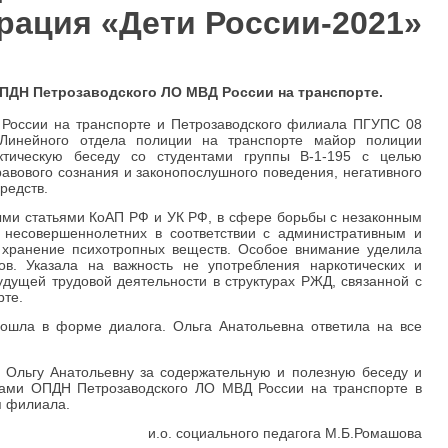
рация «Дети России-2021»
ОПДН Петрозаводского ЛО
МВД России на транспорте.
России на транспорте и Петрозаводского филиала ПГУПС 08
Линейного отдела полиции на транспорте майор полиции
тическую беседу со студентами группы В-1-195 с целью
вового сознания и законопослушного поведения, негативного
редств.
ми статьями КоАП РФ и УК РФ, в сфере борьбы с незаконным
и несовершеннолетних в соответствии с административным и
, хранение психотропных веществ. Особое внимание уделила
ов. Указала на важность не употребления наркотических и
ущей трудовой деятельности в структурах РЖД, связанной с
рте.
ошла в форме диалога. Ольга Анатольевна ответила на все
льгу Анатольевну за содержательную и полезную беседу и
ками ОПДН Петрозаводского ЛО МВД России на транспорте в
я филиала.
и.о. социального педагога М.Б.Ромашова