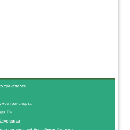
о транспорта
умов транспорта
ния РФ
Федерации
ных организаций Республики Карелия