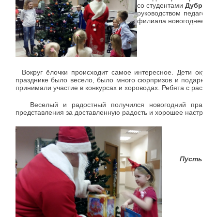
со студентами
Дубровс
руководством педагога-
филиала новогоднее пр
Вокруг ёлочки происходит самое интересное. Дети окунул
празднике было весело, было много сюрпризов и подарков. Н
принимали участие в конкурсах и хороводах. Ребята с рассказ
Веселый и радостный получился новогодний праздник. 
представления за доставленную радость и хорошее настроен
Пусть Нов
И