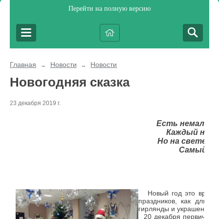
Перейти на полную версию
Главная
Новости
Новости
→
→
Новогодняя сказка
23 декабря 2019 г.
Есть немало п
Каждый наст
Но на свете с
Самый лу
Н
Новый год это время в
праздников, как для д
гирлянды и украшенная 
20 декабря первичная 