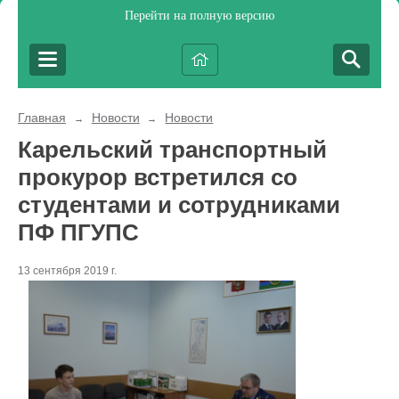
Перейти на полную версию
Главная
Новости
Новости
→
→
Карельский транспортный
прокурор встретился со
студентами и сотрудниками
ПФ ПГУПС
13 сентября 2019 г.
Кар
Сев
Сов
Быч
Пет
В 