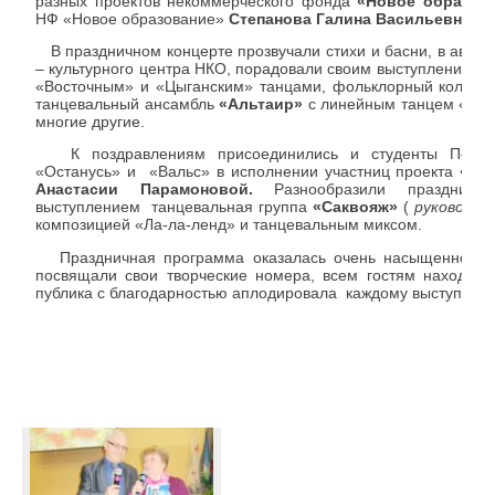
разных проектов некоммерческого фонда
«Новое образов
НФ «Новое образование»
Степанова Галина Васильевна.
В праздничном концерте прозвучали стихи и басни, в автор
– культурного центра НКО, порадовали своим выступлением т
«Восточным» и «Цыганским» танцами, фольклорный коллек
танцевальный ансамбль
«Альтаир»
c линейным танцем «Вай
многие другие.
К поздравлениям присоединились и студенты Петроза
«Останусь» и «Вальс» в исполнении участниц проекта
«Но
Анастасии Парамоновой.
Разнообразили празднич
выступлением танцевальная группа
«Саквояж»
(
руководит
композицией «Ла-ла-ленд» и танцевальным миксом.
Праздничная программа оказалась очень насыщенной, уч
посвящали свои творческие номера, всем гостям находящ
публика с благодарностью аплодировала каждому выступающе