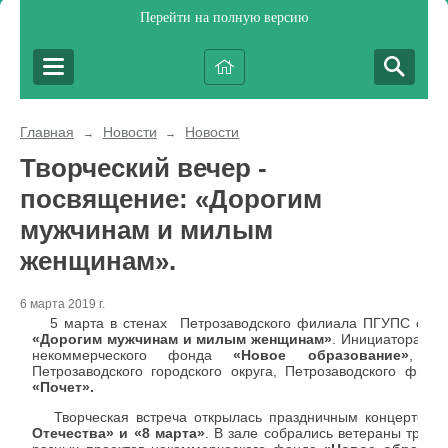
Перейти на полную версию
Главная
Новости
Новости
→
→
Творческий вечер -
посвящение: «Дорогим
мужчинам и милым
женщинам».
6 марта 2019 г.
5 марта в стенах Петрозаводского филиала ПГУПС сос
«Дорогим мужчинам и милым женщинам»
. Инициаторами 
некоммерческого фонда
«Новое образование»
, мн
Петрозаводского городского округа, Петрозаводского фил
«Почет».
Творческая встреча открылась праздничным концертом, 
Отечества» и «8 марта»
. В зале собрались ветераны труда