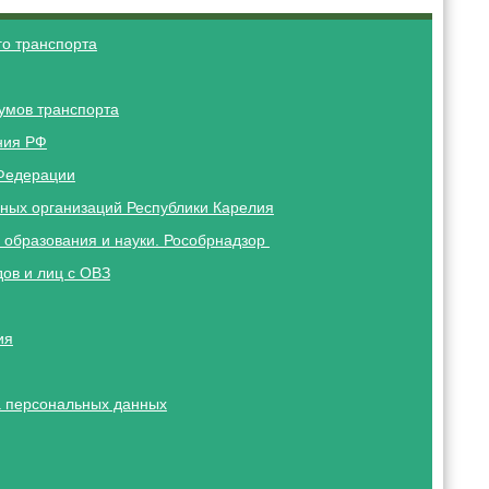
о транспорта
умов транспорта
ния РФ
Федерации
ных организаций Республики Карелия
 образования и науки. Рособрнадзор
ов и лиц с ОВЗ
ия
 персональных данных