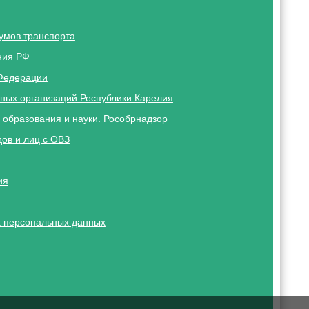
умов транспорта
ния РФ
Федерации
ных организаций Республики Карелия
 образования и науки. Рособрнадзор
ов и лиц с ОВЗ
ия
 персональных данных