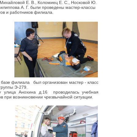
ихайловой Е. В., Коломиец Е. С., Носковой Ю.
илиппова А. Г. были проведены мастер-классы
ов и работников филиала.
 базе филиала был организован мастер - класс
группы Э-279.
 улица Анохина д.16 проводилась учебная
ов при возникновении чрезвычайной ситуации.