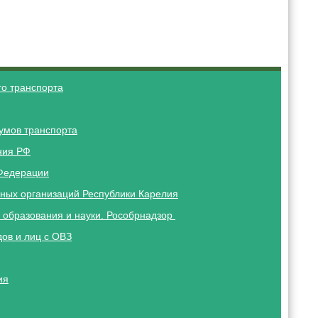
о транспорта
умов транспорта
ния РФ
Федерации
ных организаций Республики Карелия
 образования и науки. Рособрнадзор
ов и лиц с ОВЗ
ия