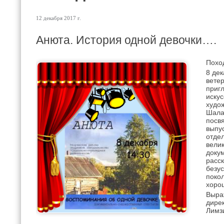
12 декабря 2017 г.
Анюта. История одной девочки….
Поход
8 дек
вете
приг
искус
худо
Шала
посв
выпу
отде
вели
доку
расск
безус
покол
хоро
Выра
дире
Лимз