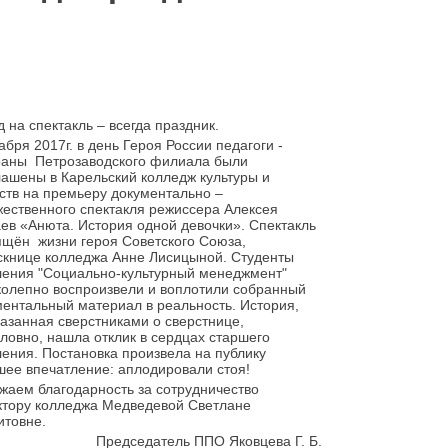
 на спектакль – всегда праздник.
абря 2017г. в день Героя России педагоги -
раны Петрозаводского филиала были
лашены в Карельский колледж культуры и
ств на премьеру документально –
жественного спектакля режиссера Алексея
ев «Анюта. История одной девочки». Спектакль
ящён жизни героя Советского Союза,
скнице колледжа Анне Лисицыной. Студенты
ления "Социально-культурный менеджмент"
колепно воспроизвели и воплотили собранный
ментальный материал в реальность. История,
азанная сверстниками о сверстнице,
ловно, нашла отклик в сердцах старшего
ения. Постановка произвела на публику
шее впечатление: аплодировали стоя!
жаем благодарность за сотрудничество
ктору колледжа Медведевой Светлане
итовне.
Председатель ППО Яковцева Г. Б
.