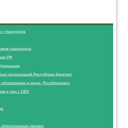
о транспорта
умов транспорта
ния РФ
Федерации
ных организаций Республики Карелия
 образования и науки. Рособрнадзор
ов и лиц с ОВЗ
ия
 персональных данных