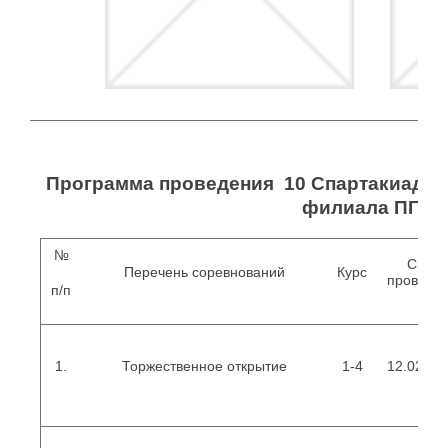
Программа п
роведения 10 Спартакиады 
филиала ПГУП
№
Сроки
Перечень соревнований
Курс
проведе
п/п
1.
Торжественное открытие
1-4
12.02.201