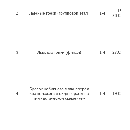
18.02.
2.
Лыжные гонки (групповой этап)
1-4
26.02.201
3.
Лыжные гонки (финал)
1-4
27.02.201
Бросок набивного мяча вперёд
4.
«из положения сидя верхом на
1-4
19.03.201
гимнастической скамейке»