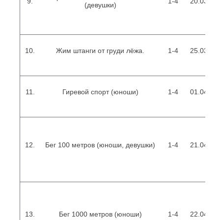
9.
1-4
20.03.201
(девушки)
10.
Жим штанги от груди лёжа.
1-4
25.03.201
11.
Гиревой спорт (юноши)
1-4
01.04.201
12.
Бег 100 метров (юноши, девушки)
1-4
21.04.201
13.
Бег 1000 метров (юноши)
1-4
22.04.201