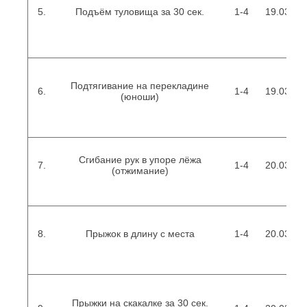
5.
Подъём туловища за 30 сек.
1-4
19.03.201
Подтягивание на перекладине
6.
1-4
19.03.201
(юноши)
Сгибание рук в упоре лёжа
7.
1-4
20.03.201
(отжимание)
8.
Прыжок в длину с места
1-4
20.03.201
Прыжки на скакалке за 30 сек.