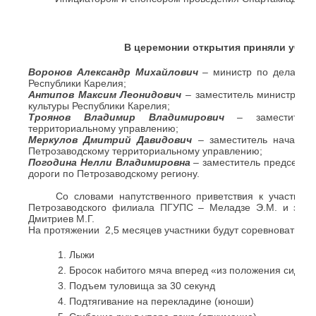
В церемонии открытия приняли участ
Воронов Александр Михайлович
– министр по делам мо
Республики Карелия;
Антипов Максим Леонидович
– заместитель министра по
культуры Республики Карелия;
Троянов Владимир Владимирович
– заместитель
территориальному управлению;
Меркулов Дмитрий Давидович
– заместитель начальн
Петрозаводскому территориальному управлению;
Погодина Нелли Владимировна
– заместитель председат
дороги по Петрозаводскому региону.
Со словами напутственного приветствия к участникам
Петрозаводского филиала ПГУПС – Меладзе Э.М. и заме
Дмитриев М.Г.
На протяжении 2,5 месяцев участники будут соревноваться
Лыжи
Бросок набитого мяча вперед «из положения сидя в
Подъем туловища за 30 секунд
Подтягивание на перекладине (юноши)