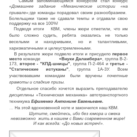
Самым запоминающимся конкурсом стал конкурс
«Домашнее задание
«Механические истории «на
привале
»
,где команды порадовал своим разнообразием.
Болельщики также не сдавали темпы и отдавали свою
поддержку на все 100%!
Подводя итоги КВМ, члены жюри отметили, что им
было сложно судить, ребята оказались не только
веселыми и находчивыми, но и талантливыми,
харизматичными и целеустремленными.
В результате жюри подвело итоги и присудило
первое
место
команде
«Внуки Даламбера»
, группа В-2-
173,
второе - "КПД-шницы"
, группа П-2-464 и
третье -
"Статические истуканы"
, группа 1А-3У.
Всем
участвовавшим командам были вручены
почетные
грамоты и сладкие призы.
Отдельное спасибо хочется выразить преподавателю
дисциплины «Техническая механика» автотранспортного
техникума
Ефименко Антонине Евгеньевне.
… На этой вдохновенной ноте и закончился наш КВМ.
Шутите, смейтесь, ибо без юмора и смеха
невозможно жить в нашем с Вами современном мире!
И как всегда: «До новых встреч!».