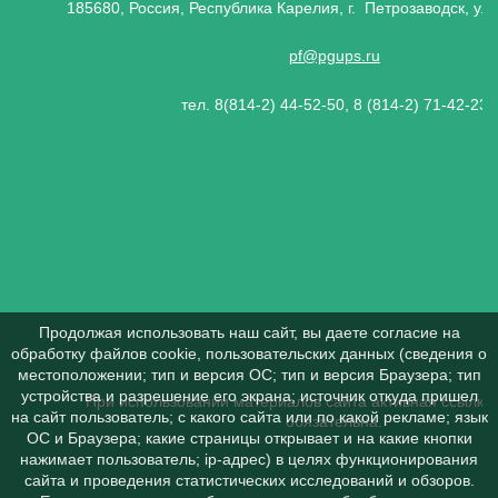
185680, Россия, Республика Карелия, г. Петрозаводск, ул.
pf@pgups.ru
тел. 8(814-2) 44-52-50, 8 (814-2) 71-42-23
Продолжая использовать наш сайт, вы даете согласие на
обработку файлов cookie, пользовательских данных (сведения о
местоположении; тип и версия ОС; тип и версия Браузера; тип
устройства и разрешение его экрана; источник откуда пришел
При использовании материалов сайта активная ссылка 
на сайт пользователь; с какого сайта или по какой рекламе; язык
обязательна.
ОС и Браузера; какие страницы открывает и на какие кнопки
нажимает пользователь; ip-адрес) в целях функционирования
сайта и проведения статистических исследований и обзоров.