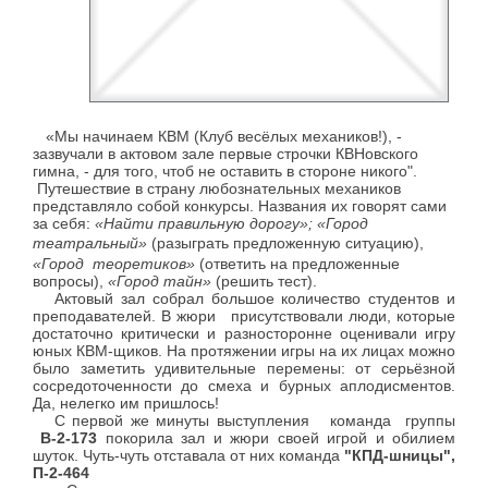
«Мы начинаем КВМ (Клуб весёлых механиков!), -
зазвучали в актовом зале первые строчки КВНовского
гимна, - для того, чтоб не оставить в стороне никого".
Путешествие в страну любознательных механиков
представляло собой конкурсы. Названия их говорят сами
за себя:
«Найти правильную дорогу»; «Город
театральный»
(разыграть предложенную ситуацию)
,
«Город теоретиков»
(ответить на предложенные
вопросы)
,
«Город тайн»
(решить тест).
Актовый зал собрал большое количество студентов и
преподавателей. В жюри присутствовали люди, которые
достаточно критически и разносторонне оценивали игру
юных КВМ-щиков. На протяжении игры на их лицах можно
было заметить удивительные перемены: от серьёзной
сосредоточенности до смеха и бурных аплодисментов.
Да, нелегко им пришлось!
С первой же минуты выступления команда группы
В-2-173
покорила зал и жюри своей игрой и обилием
шуток. Чуть-чуть отставала от них команда
"КПД-шницы",
П-2-464