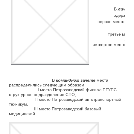
В
личном
одержал
первое место -
Ол
В
третье место
(гру
четвертое место -
Ф
В
командном зачете
места
распределились следующим образом:
I место Петрозаводский филиал ПГУПС
структурное подразделение СПО,
II место Петрозаводский автотранспортный
техникум,
III место Петрозаводский базовый
медицинский.