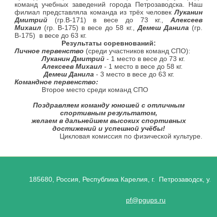
команд учебных заведений города Петрозаводска. Наш
филиал представляла команда из трёх человек
Луканин
Дмитрий
(гр.В-171) в весе до 73 кг.,
Алексеев
Михаил
(гр. В-175) в весе до 58 кг.,
Демеш Данила
(гр.
В-175) в весе до 63 кг.
Результаты соревнований:
Личное первенство
(среди участников команд СПО):
Луканин Дмитрий
- 1 место в весе до 73 кг.
Алексеев Михаил
- 1 место в весе до 58 кг.
Демеш Данила
- 3 место в весе до 63 кг.
Командное первенство:
Второе место среди команд СПО
Поздравляем команду юношей с отличным
спортивным результатом,
желаем в дальнейшем высоких спортивных
достижений и успешной учёбы!
Цикловая комиссия по физической культуре.
185680, Россия, Республика Карелия, г. Петрозаводск, ул.
pf@pgups.ru