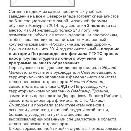
Сегодня в одном из самых престижных учебных
заведений на всем Северо-западе готовят специалистов
по 6-ти специальностям очной и заочной формам
обучения. Конкурс в 2014 году составил
3 человека на
место.
Из 684 желающих только 240 получили
возможность обучаться железнодорожным профессиям,
чтобы впоследствии пополнить многомиллионный
коллектив компании «Российские железный дороги».
Нужно отметить, что 2014 год отличительный –
впервые
в истории Петрозаводского филиала ПГУПС прошел
набор группы студентов очного обучения по
программе высшего образования.
Первокурсников поздравили директор филиала
Эдуард
Меладзе
, заместитель руководителя Северо-западного
территориального управления федерального агентства
железнодорожного транспорта
Никита Каменир
,
заместитель начальника ОЖД по Петрозаводскому
территориальному управлению
Владимир Троянов
,
заместитель председателя Дорпрофжел Леонид Рябинин,
заместитель директора филиала по СПО
Михаил
Дмитриев
и пожелали всем студентам успехов в
освоении дисциплин, активной студенческой жизни,
большого усердия на пути к становлению
высококвалифицированными специалистами в области
железнодорожного транспорта.
В ходе торжественной линейки студенты Петрозаводского