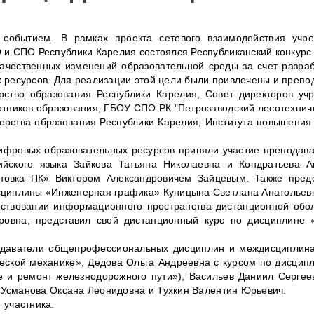
событием. В рамках проекта сетевого взаимодействия учре
 и СПО
Республики Карелия состоялся
Республиканский конкурс
ачественных изменений образовательной среды за счет разра
 ресурсов. Для реализации этой цели были привлечены и препо
рство образования Республики Карелия, Совет директоров уч
отников образования,
ГБОУ СПО РК "Петрозаводский лесотехниче
ерства образования Республики Карелия, Института повышения
ифровых образовательных ресурсов приняли участие преподава
ийского языка Зайкова Татьяна Николаевна и Кондратьева А
новка ПК» Виктором Александровичем Зайцевым. Также пред
сциплины «Инженерная графика» Куницына Светлана Анатольев
ствовании информационного пространства дистанционной обо
овна, представил свой дистанционный курс по дисциплине 
подаватели общепрофессиональных дисциплин и междисциплинар
ческой механике», Дедова Ольга Андреевна с курсом по дисцип
 и ремонт железнодорожного пути»), Васильев Даниил Сергеев
и Усманова Оксана Леонидовна и Тухкин Валентин Юрьевич.
 участника.