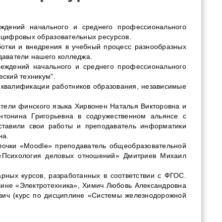
ждений начального и среднего профессионального
 цифровых образовательных ресурсов.
ботки и внедрения в учебный процесс разнообразных
даватели нашего колледжа.
реждений начального и среднего профессионального
ский техникум".
 квалификации работников образования
, независимые
тели финского языка Хирвонен Наталья Викторовна и
нтонина Григорьевна в содружественном альянсе с
ставили свои работы и преподаватель информатики
на.
лочки «
Moodle
» преподаватель общеобразовательной
«Психология деловых отношений» Дмитриев Михаил
ных курсов, разработанных в соответствии с ФГОС.
лине «Электротехника», Химич
Любовь Александровна
ич (курс по дисциплине «
Системы железнодорожной