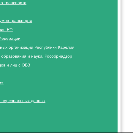
о транспорта
умов транспорта
ния РФ
Федерации
ных организаций Республики Карелия
 образования и науки. Рособрнадзор
ов и лиц с ОВЗ
ия
 персональных данных