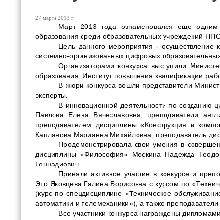
27 марта 2013 г.
Март 2013 года ознаменовался еще одним 
образования
среди образовательных учреждений
НПО
Цель данного мероприятия - осуществление к
системно-организованных цифровых образовательных
Организаторами конкурса выступили Министе
образования, Институт повышения квалификации раб
В жюри
конкурса вошли представители Минист
эксперты.
В инновационной деятельности по созданию ц
Павлова Елена Вячеславовна, преподаватели англ
преподавателем дисциплины «Конструкция и компо
Капланова Марианна Михайловна, преподаватель ди
Продемонстрировала свои умения в совершен
дисциплины «Философия» Москина Надежда Теодор
Геннадиевич.
Приняли активное участие в конкурсе и пре
Это Яковцева Галина Борисовна с курсом по «Техни
(курс по
спецдисциплине «Техническое обслуживание
автоматики и телемеханики»), а также преподавател
Все участники конкурса награждены дипломами