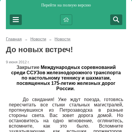
Перейти на полную версию
Главная
Новости
Новости
→
→
До новых встреч!
9 июня 2012 г.
Закрытие
Международных соревнований
среди ССУЗов железнодорожного транспорта
по настольному теннису и шахматам,
посвященных 175-летию железных дорог
России
.
До свидания! Уже ждут поезда, готовясь
пересчитать все стыки стальных магистралей,
протянувшихся из Петрозаводска в разные
стороны света. Вас зовет дорога домой. Но
остановитесь на одно мгновение, оглянитесь,
вспомните, как это было. Вспомните
зах
ватывающие, как вспышки прожекторов,