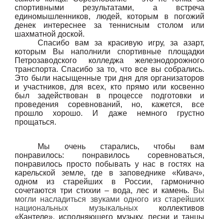
спортивными результатами, а встреча
единомышленников, людей, которым в погожий
денек интереснее за теннисным столом или
шахматной доской.
Спасибо вам за красивую игру, за азарт,
которым Вы наполнили спортивные площадки
Петрозаводского колледжа железнодорожного
транспорта. Спасибо за то, что все вы собрались.
Это были насыщенные три дня для организаторов
и участников, для всех, кто прямо или косвенно
был задействован в процессе подготовки и
проведения соревнований, но, кажется, все
прошло хорошо. И даже немного грустно
прощаться.
Мы очень старались, чтобы вам
понравилось: понравилось соревноваться,
понравилось просто побывать у нас в гостях на
карельской земле, где в заповеднике «Кивач»,
одном из старейших в России, гармонично
сочетаются три стихии – вода, лес и камень.
Вы
могли насладиться звуками одного из старейших
национальных музыкальных
коллективов
«Кантеле», исполняющего музыку, песни и танцы