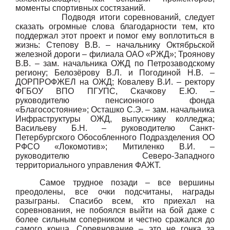
моменты спортивных состязаний.
Подводя итоги соревнований, следует
сказать огромные слова благодарности тем, кто
поддержал этот проект и помог ему воплотиться в
жизнь: Степову В.В. – начальнику Октябрьской
железной дороги – филиала ОАО «РЖД»; Троянову
В.В. – зам. начальника ОЖД по Петрозаводскому
региону; Белозёрову В.Л. и Погодиной Н.В. –
ДОРПРОФЖЕЛ на ОЖД; Ковалеву В.И. – ректору
ФГБОУ ВПО ПГУПС, Скачкову Е.Ю. –
руководителю пенсионного фонда
«Благосостояние»; Осташко С.Э. – зам. начальника
Инфраструктуры ОЖД, выпускнику колледжа;
Васильеву Б.Н. – руководителю Санкт-
Петербургского Обособленного Подразделения ОО
РФСО «Локомотив»; Митиленко В.И. –
руководителю Северо-Западного
территориального управления ФАЖТ.
Самое трудное позади – все вершины
преодолены, все очки подсчитаны, награды
разыграны. Спасибо всем, кто приехал на
соревнования, не побоялся выйти на бой даже с
более сильным соперником и честно сражался до
самого конца. Соревнование – это не гонка за