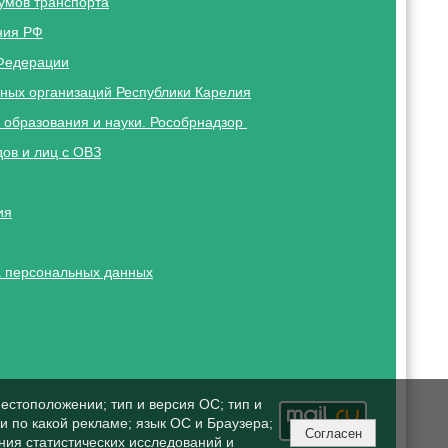
умов транспорта
ния РФ
Федерации
ных организаций Республики Карелия
 образования и науки. Рособрнадзор
ов и лиц с ОВЗ
ия
 персональных данных
естоположении; тип и версия ОС; тип и
ли по какой рекламе; язык ОС и Браузера;
Согласен
ния статистических исследований и