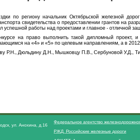
дки по региону начальник Октябрьской железной дорог
нспорта свидетельства о предоставлении грантов на раз
л успешной работы над проектами и главное - отличной за
нкурсе на право выполнить такой дипломный проект, и 
ающимся на «4» и «5» по целевым направлениям, а в 2012 
ву Р.Н., Дюльдину Д.Н., Мышковцу П.В., Сербуновой У.Д., 
Федеральное агентство железнодорожног
одск, ул. Анохина, д.16
РЖД. Российские железные дороги