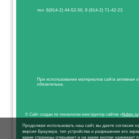
тел. 8(814-2) 44-52-50, 8 (814-2) 71-42-23
При использовании материалов сайта активная с
обязательна.
© Сайт создан по технологии конструктор сайтов «
Nubex.ru
Продолжая использовать наш сайт, вы даете согласие н
версия Браузера; тип устройства и разрешение его экран
какие страницы открывает и на какие кнопки нажимает 