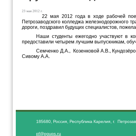
23 мая 2012 г.
22 мая 2012 года в
ходе рабочей поез
Петрозаводского колледжа железнодорожного тра
дороги, поздравил будущих специалистов, пожела
Наши студенты ежегодно участвуют в ко
предоставили четырем лучшим выпускникам, обуч
Семченко Д.А., Козенковой А.В., Кундозёро
Сивому А.А.
185680, Россия, Республика Карелия, г. Петрозав
pf@pgups.ru