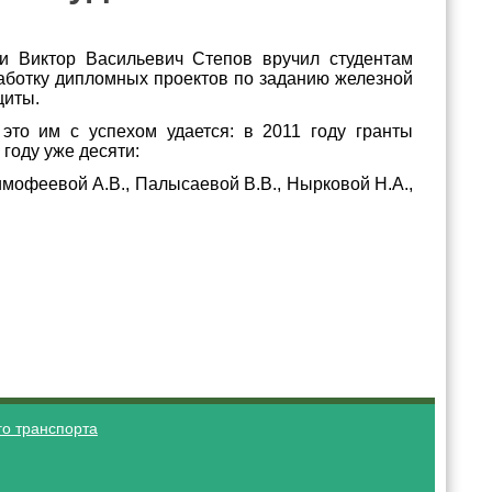
и Виктор Васильевич Степов вручил студентам
работку дипломных проектов по заданию железной
щиты.
это им с успехом удается: в 2011 году гранты
году уже десяти:
Тимофеевой А.В., Палысаевой В.В., Нырковой Н.А.,
о транспорта