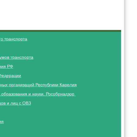
о транспорта
умов транспорта
ния РФ
Федерации
ных организаций Республики Карелия
 образования и науки. Рособрнадзор
ов и лиц с ОВЗ
ия