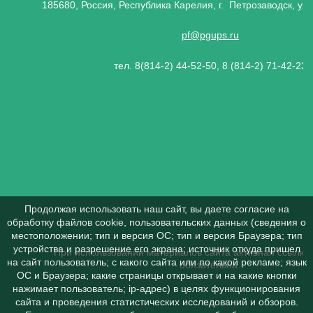
185680, Россия, Республика Карелия, г. Петрозаводск, ул.
pf@pgups.ru
тел. 8(814-2) 44-52-50, 8 (814-2) 71-42-23
Продолжая использовать наш сайт, вы даете согласие на
обработку файлов cookie, пользовательских данных (сведения о
местоположении; тип и версия ОС; тип и версия Браузера; тип
устройства и разрешение его экрана; источник откуда пришел
При использовании материалов сайта активная ссылка 
на сайт пользователь; с какого сайта или по какой рекламе; язык
обязательна.
ОС и Браузера; какие страницы открывает и на какие кнопки
нажимает пользователь; ip-адрес) в целях функционирования
сайта и проведения статистических исследований и обзоров.