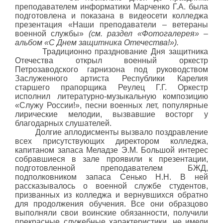
преподавателем информатики Марченко Г.А. была
подготовлена и показана в видеосети колледжа
презентация «Наши преподаватели – ветераны
военной службы»
(см. раздел «Фотогалерея» –
альбом «С Днем защитника Отечества!»).
Традиционно празднование Дня защитника
Отечества открыл военный оркестр
Петрозаводского гарнизона под руководством
Заслуженного артиста Республики Карелия
старшего прапорщика Реулец Г.Г. Оркестр
исполнил литературно-музыкальную композицию
«Служу России!», песни военных лет, популярные
лирические мелодии, вызвавшие восторг у
благодарных слушателей.
Долгие аплодисменты вызвало поздравление
всех присутствующих директором колледжа,
капитаном запаса Меладзе Э.М. Большой интерес
собравшиеся в зале проявили к презентации,
подготовленной преподавателем БЖД,
подполковником запаса Сенько Н.Н. В ней
рассказывалось о военной службе студентов,
призванных из колледжа и вернувшихся обратно
для продолжения обучения. Все они образцово
выполняли свои воинские обязанности, получили
прекрасные служебные характеристики, не имели