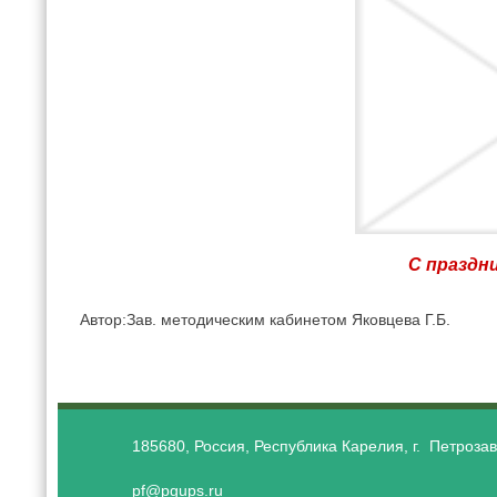
С праздни
Автор:Зав. методическим кабинетом Яковцева Г.Б.
185680, Россия, Республика Карелия, г. Петрозав
pf@pgups.ru