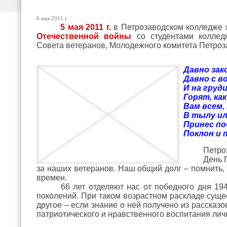
6 мая 2011 г.
5 мая 2011 г.
в Петрозаводском колледже
Отечественной войны
со студентами коллед
Совета ветеранов, Молодежного комитета Петроз
"
Давно зак
Давно с в
И на груди
Горят, ка
Вам всем, 
В тылу иль
Принес по
Поклон и 
Петро
День 
за наших ветеранов. Наш общий долг – помнить,
времен.
66 лет отделяют нас от победного дня 19
поколений. При таком возрастном раскладе суще
другое – если знание о ней получено из рассказ
патриотического и нравственного воспитания лич