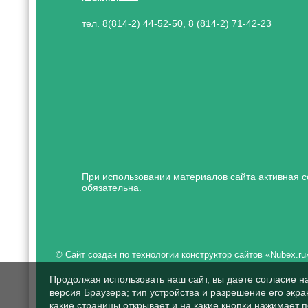
тел. 8(814-2) 44-52-50, 8 (814-2) 71-42-23
При использовании материалов сайта активная с
обязательна.
© Сайт создан по технологии конструктор сайтов «
Nubex.ru
Продолжая использовать наш сайт, вы даете согласие н
версия Браузера; тип устройства и разрешение его экран
какие страницы открывает и на какие кнопки нажимает 