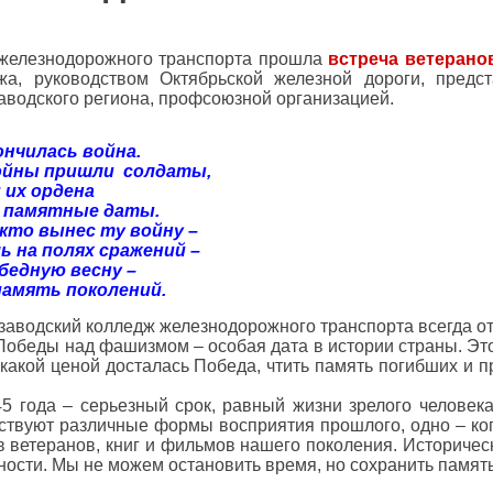
 железнодорожного транспорта прошла
встреча ветерано
жа, руководством Октябрьской железной дороги, предс
аводского региона, профсоюзной организацией.
ончилась война.
ойны пришли солдаты,
 их ордена
к памятные даты.
кто вынес ту войну –
 на полях сражений –
бедную весну –
память поколений.
заводский колледж железнодорожного транспорта всегда от
Победы над фашизмом – особая дата в истории страны. Это 
 какой ценой досталась Победа, чтить память погибших и 
45 года – серьезный срок, равный жизни зрелого человек
ствуют различные формы восприятия прошлого, одно – ко
ов ветеранов, книг и фильмов нашего поколения. Историче
ности.
Мы не можем остановить время, но сохранить память