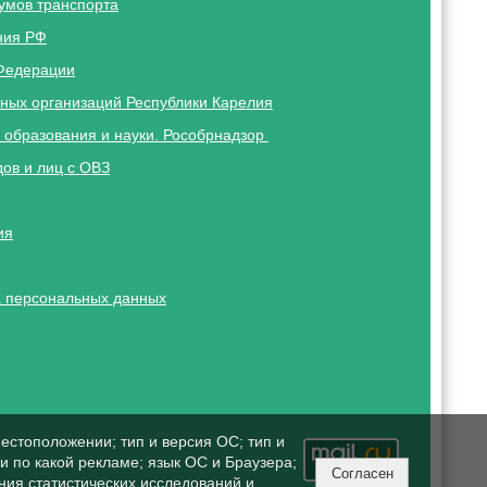
умов транспорта
ния РФ
Федерации
ных организаций Республики Карелия
 образования и науки. Рособрнадзор
ов и лиц с ОВЗ
ия
 персональных данных
естоположении; тип и версия ОС; тип и
ли по какой рекламе; язык ОС и Браузера;
Согласен
ния статистических исследований и