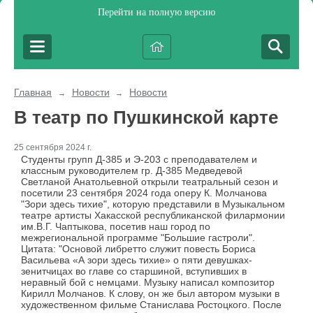
Перейти на полную версию
Главная
Новости
Новости
→
→
В театр по Пушкинской карте
25 сентября 2024 г.
Студенты групп Д-385 и Э-203 с преподавателем и
классным руководителем гр. Д-385 Медведевой
Светланой Анатольевной открыли театральный сезон и
посетили 23 сентября 2024 года оперу К. Молчанова
"Зори здесь тихие", которую представили в Музыкальном
театре артисты Хакасской республиканской филармонии
им.В.Г. Чаптыкова, посетив наш город по
межрегиональной программе "Большие гастроли".
Цитата: "Основой либретто служит повесть Бориса
Васильева «А зори здесь тихие» о пяти девушках-
зенитчицах во главе со старшиной, вступивших в
неравный бой с немцами. Музыку написал композитор
Кирилл Молчанов. К слову, он же был автором музыки в
художественном фильме Станислава Ростоцкого. После