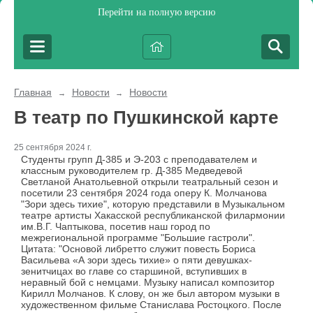
Перейти на полную версию
Главная
Новости
Новости
→
→
В театр по Пушкинской карте
25 сентября 2024 г.
Студенты групп Д-385 и Э-203 с преподавателем и
классным руководителем гр. Д-385 Медведевой
Светланой Анатольевной открыли театральный сезон и
посетили 23 сентября 2024 года оперу К. Молчанова
"Зори здесь тихие", которую представили в Музыкальном
театре артисты Хакасской республиканской филармонии
им.В.Г. Чаптыкова, посетив наш город по
межрегиональной программе "Большие гастроли".
Цитата: "Основой либретто служит повесть Бориса
Васильева «А зори здесь тихие» о пяти девушках-
зенитчицах во главе со старшиной, вступивших в
неравный бой с немцами. Музыку написал композитор
Кирилл Молчанов. К слову, он же был автором музыки в
художественном фильме Станислава Ростоцкого. После