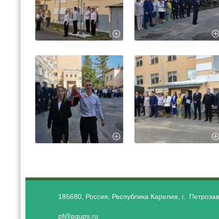
185680, Россия, Республика Карелия, г. Петрозав
pf@pgups.ru