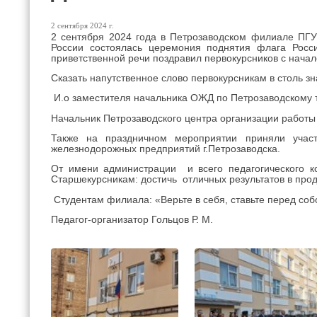
2 сентября 2024 г.
2 сентября 2024 года в Петрозаводском филиале ПГУ
России состоялась церемония поднятия флага Рос
приветственной речи поздравил первокурсников с начал
Сказать напутственное слово первокурсникам в столь з
И.о заместителя начальника ОЖД по Петрозаводскому
Начальник Петрозаводского центра организации работ
Также на праздничном мероприятии приняли учас
железнодорожных предприятий г.Петрозаводска.
От имени администрации и всего педагогического к
Старшекурсникам: достичь отличных результатов в пр
Cтудентам филиала: «Верьте в себя, ставьте перед соб
Педагог-организатор Гольцов Р. М.