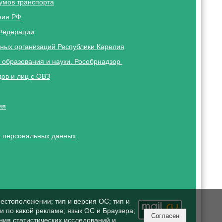
умов транспорта
ния РФ
Федерации
ных организаций Республики Карелия
 образования и науки. Рособрнадзор
ов и лиц с ОВЗ
ия
 персональных данных
естоположении; тип и версия ОС; тип и
ли по какой рекламе; язык ОС и Браузера;
Согласен
ния статистических исследований и