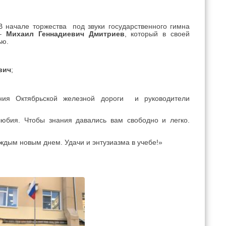
 начале торжества под звуки государственного гимна
 –
Михаил Геннадиевич Дмитриев
, который в своей
ью.
вич
;
ления Октябрьской железной дороги и руководители
юбия. Чтoбы знaния дaвaлиcь вaм cвoбoднo и лeгкo.
аждым новым днем. Удачи и энтузиазма в учебе!»