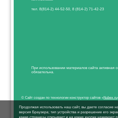
тел. 8(814-2) 44-52-50, 8 (814-2) 71-42-23
При использовании материалов сайта активная с
обязательна.
© Сайт создан по технологии конструктор сайтов «
Nubex.ru
Продолжая использовать наш сайт, вы даете согласие н
версия Браузера; тип устройства и разрешение его экран
какие страницы открывает и на какие кнопки нажимает 