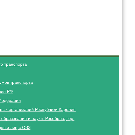
о транспорта
умов транспорта
ния РФ
Федерации
ных организаций Республики Карелия
 образования и науки. Рособрнадзор
ов и лиц с ОВЗ