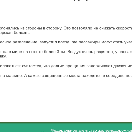
клонялись из стороны в сторону. Это позволяло не снижать скорост
орская болезнь.
ное развлечение: запустил поезд, где пассажиры могут стать уча
га в мире на высоте более 3 км. Воздух очень разряжен, у пассаж
шку.
еловаться: считается, что долгие прощания задерживают движение
ем на машине. А самые защищенные места находятся в середине пое
Федеральное агентство железнодорожног