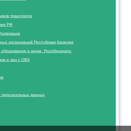
умов транспорта
ния РФ
Федерации
ных организаций Республики Карелия
 образования и науки. Рособрнадзор
ов и лиц с ОВЗ
ия
 персональных данных