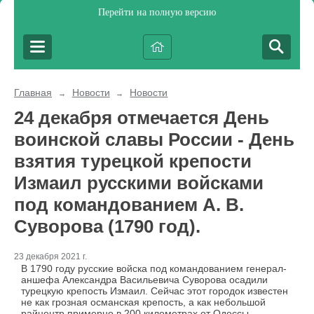
Перейти на полную версию
Главная
Новости
Новости
→
→
24 декабря отмечается День
воинской славы России - День
взятия турецкой крепости
Измаил русскими войсками
под командованием А. В.
Суворова (1790 год).
23 декабря 2021 г.
В 1790 году русские войска под командованием генерал-
аншефа Александра Васильевича Суворова осадили
турецкую крепость Измаил. Сейчас этот городок известен
не как грозная османская крепость, а как небольшой
райцентр примерно в 200 километрах от Одессы.