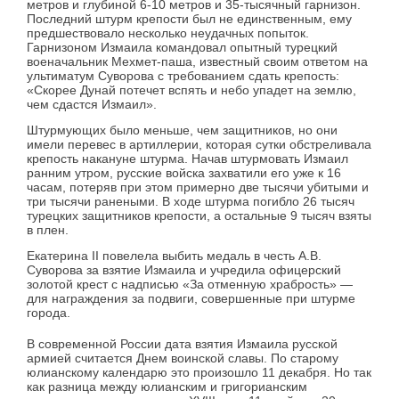
метров и глубиной 6-10 метров и 35-тысячный гарнизон.
Последний штурм крепости был не единственным, ему
предшествовало несколько неудачных попыток.
Гарнизоном Измаила командовал опытный турецкий
военачальник Мехмет-паша, известный своим ответом на
ультиматум Суворова с требованием сдать крепость:
«Скорее Дунай потечет вспять и небо упадет на землю,
чем сдастся Измаил».
Штурмующих было меньше, чем защитников, но они
имели перевес в артиллерии, которая сутки обстреливала
крепость накануне штурма. Начав штурмовать Измаил
ранним утром, русские войска захватили его уже к 16
часам, потеряв при этом примерно две тысячи убитыми и
три тысячи ранеными. В ходе штурма погибло 26 тысяч
турецких защитников крепости, а остальные 9 тысяч взяты
в плен.
Екатерина II повелела выбить медаль в честь А.В.
Суворова за взятие Измаила и учредила офицерский
золотой крест с надписью «За отменную храбрость» —
для награждения за подвиги, совершенные при штурме
города.
В современной России дата взятия Измаила русской
армией считается Днем воинской славы. По старому
юлианскому календарю это произошло 11 декабря. Но так
как разница между юлианским и григорианским