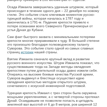
Осада Измаила завершилась удачным штурмом, который
происходил в течение одного дня – 22 декабря по новому
стилю. Это событие стало ключевым моментом русско-
турецкой войны, которая началась в 1787 году и
закончилась в 1791-м. Падение крепости привело к
потере османами всего Северного Причерноморья от
устья Дуная до Кубани.
Сам факт быстрого захвата с минимальными потерями
крепости многие приравнивали к чуду. В большой степени
это произошло благодаря полководческому таланту
Суворова. Это событие стало одной из самых славных
страниц
истории
нашей страны.
Взятие Измаила означало крупный вклад в развитие
русского военного искусства. Штурм Измаила показал, что
существовавшие тогда на Западе методы овладения
крепостями путем длительной осады давно изжили себя.
Опираясь на высокие боевые качества Русской армии,
Суворов выдвинул и блестяще осуществил идею
овладения крепостью методом открытого штурма,
сочетаемого с искусной инженерной подготовкой.
Турецкая крепость Измаил с трех сторон была окружена
мощными укреплениями, а с четвертой стороны протекал
Дунай. Осаждавшим не позволяли попасть в цитадель
земляной вал высотой от 6 до 8 метров, ров шириной 12