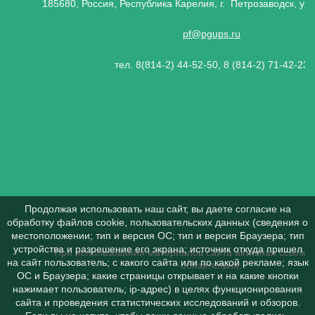
185680, Россия, Республика Карелия, г. Петрозаводск, ул.
pf@pgups.ru
тел. 8(814-2) 44-52-50, 8 (814-2) 71-42-23
Продолжая использовать наш сайт, вы даете согласие на
обработку файлов cookie, пользовательских данных (сведения о
местоположении; тип и версия ОС; тип и версия Браузера; тип
устройства и разрешение его экрана; источник откуда пришел
При использовании материалов сайта активная ссылка 
на сайт пользователь; с какого сайта или по какой рекламе; язык
обязательна.
ОС и Браузера; какие страницы открывает и на какие кнопки
нажимает пользователь; ip-адрес) в целях функционирования
сайта и проведения статистических исследований и обзоров.