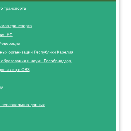
о транспорта
умов транспорта
ния РФ
Федерации
ных организаций Республики Карелия
 образования и науки. Рособрнадзор
ов и лиц с ОВЗ
ия
 персональных данных