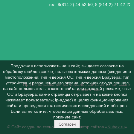
тел. 8(814-2) 44-52-50, 8 (814-2) 71-42-23
Продолжая использовать наш сайт, вы даете согласие на
обработку файлов cookie, пользовательских данных (сведения о
местоположении; тип и версия ОС; тип и версия Браузера; тип
устройства и разрешение его экрана; источник откуда пришел
При использовании материалов сайта активная ссылка 
на сайт пользователь; с какого сайта или по какой рекламе; язык
обязательна.
ОС и Браузера; какие страницы открывает и на какие кнопки
нажимает пользователь; ip-адрес) в целях функционирования
сайта и проведения статистических исследований и обзоров.
Если вы не хотите, чтобы ваши данные обрабатывались,
покиньте сайт.
Согласен
© Сайт создан по технологии конструктор сайтов «
Nubex.ru
»