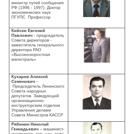
министр путей сообщения
РФ (1996 - 1997). Доктор
экономических наук
ПГУПС. Профессор
Кийски Евгений
Павлович
- председатель
Совета директоров -
заместитель генерального
директора РАО
«Высокоскоростная
магистраль»
Кухарев Алексей
Семенович
–
Председатель Ленинского
Совета народных
депутатов. Заведующий
организационно-
инструкторским отделом
Управления делами
Совета Министров КАССР
Рябинин Николай
Геннадьевич
– машинист-
инструктор, зам. нач. депо