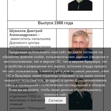
Выпуск 1986 года
Шувалов Дмитрий
Александрович
–
заместитель начальника
Дорожного центра
управления перевозками
по Северному отделу
Продолжая использовать наш сайт, вы даете согласие на
управления
обработку файлов cookie, пользовательских данных (сведения о
местоположении; тип и версия ОС; тип и версия Браузера; тип
устройства и разрешение его экрана; источник откуда пришел
на сайт пользователь; с какого сайта или по какой рекламе; язык
Выпуск 1987 года
ОС и Браузера; какие страницы открывает и на какие кнопки
нажимает пользователь; ip-адрес) в целях функционирования
Абдрашитов Сергей
Ахметжанович
– зам.
сайта и проведения статистических исследований и обзоров.
начальника
Если вы не хотите, чтобы ваши данные обрабатывались,
Петрозаводского
покиньте сайт.
отделения ОЖД по
экономике и финансам,
Согласен
главный
экономист. Помощник